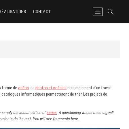
RÉALISATIONS
CONTACT
M
e
n
u
B
u
t
t
o
n
us forme de
vidéos
, de
photos et poésies
ou simplement d’un travail
les catalogues informatiques permetteront de trier. Les projets de
or simply the accumulation of
series
. A questioning whose meaning will
projects do the rest. You will see fragments here.