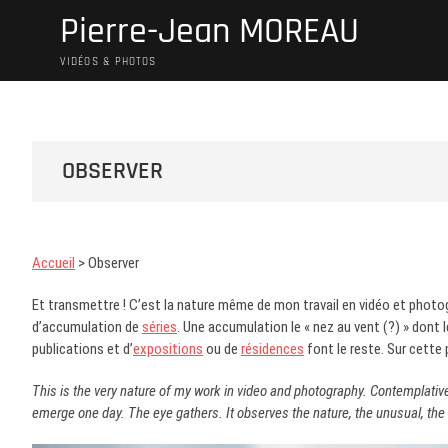
Skip
Pierre-Jean MOREAU
to
content
VIDÉOS & PHOTOS
OBSERVER
Accueil
> Observer
Et transmettre ! C’est la nature même de mon travail en vidéo et pho
d’accumulation de
séries
. Une accumulation le « nez au vent (?) » dont 
publications et d’
expositions
ou de
résidences
font le reste. Sur cette
This is the very nature of my work in video and photography. Contemplative
emerge one day. The eye gathers. It observes the nature, the unusual, the 