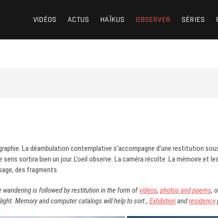
VIDÉOS
ACTUS
HAÏKUS
OBSERVER
SÉRIES
tographie. La déambulation contemplative s’accompagne d’une restitution so
le sens sortira bien un jour. L’oeil observe. La caméra récolte. La mémoire et 
 page, des fragments.
 wandering is followed by restitution in the form of
videos
,
photos and poems
, 
light. Memory and computer catalogs will help to sort.,
Exhibition
and
residency