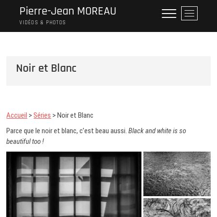
Skip
Pierre-Jean MOREAU
M
to
e
VIDÉOS & PHOTOS
content
n
u
B
Noir et Blanc
u
t
t
o
n
Accueil
>
Séries
> Noir et Blanc
Parce que le noir et blanc, c’est beau aussi.
Black and white is so
beautiful too !