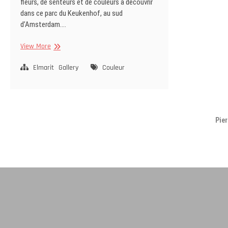
fleurs, de senteurs et de couleurs à découvrir
dans ce parc du Keukenhof, au sud
d’Amsterdam.…
Keukenhof
View More
Color
fiesta
Elmarit
Gallery
Couleur
Pie