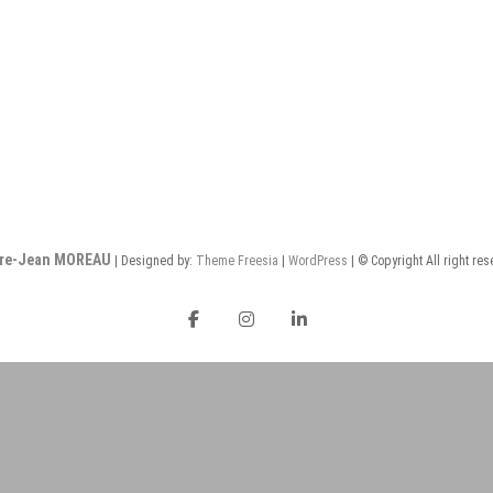
rre-Jean MOREAU
| Designed by:
Theme Freesia
|
WordPress
| © Copyright All right re
facebook
instagram
Linkedin