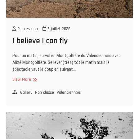
Pierre-Jean
5 juillet 2026
I believe I can fly
Pour un matin, survol en Montgolfière du Valenciennois avec
Alizé Montgolfière. Se lever (très) tôt le matin mais le
spectacle vaut le coup en suivant…
I
View More
believe
I
Gallery
Non classé
Valenciennois
can
fly