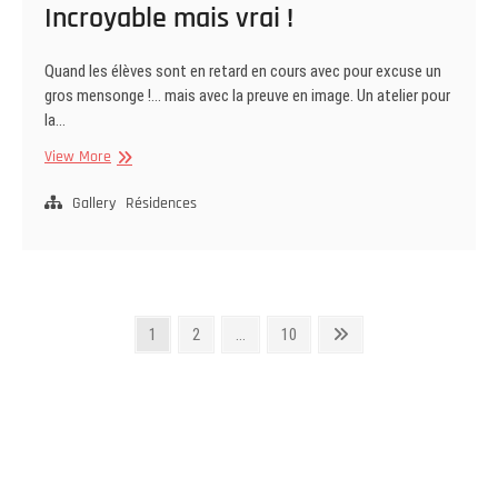
Incroyable mais vrai !
Quand les élèves sont en retard en cours avec pour excuse un
gros mensonge !… mais avec la preuve en image. Un atelier pour
la…
Incroyable
View More
mais
vrai
Gallery
Résidences
!
Pagination
Page
Page
Page
Next
1
2
…
10
page
des
publications