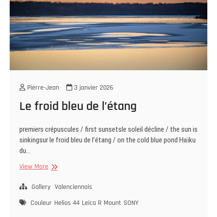
Pierre-Jean
3 janvier 2026
Le froid bleu de l’étang
premiers crépuscules / first sunsetsle soleil décline / the sun is
sinkingsur le froid bleu de l’étang / on the cold blue pond Haïku
du…
Le
View More
froid
bleu
Gallery
Valenciennois
de
Couleur
Helios 44
Leica R Mount
SONY
l’étang