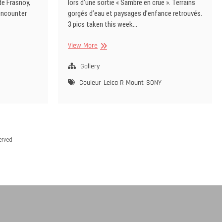
de Frasnoy,
lors d’une sortie « Sambre en crue ». Terrains
 encounter
gorgés d’eau et paysages d’enfance retrouvés.
3 pics taken this week…
Trio
View More
Roséen
Gallery
Couleur
Leica R Mount
SONY
served