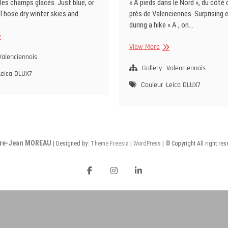
 les champs glacés. Just blue, or
« A pieds dans le Nord », du côté 
 Those dry winter skies and…
près de Valenciennes. Surprising
during a hike « A , on…
eu
Frasnoy
View More
Valenciennois
et
ses
Gallery
Valenciennois
Leica DLUX7
arbres
Couleur
Leica DLUX7
rre-Jean MOREAU
| Designed by:
Theme Freesia
|
WordPress
| © Copyright All right re
facebook
instagram
Linkedin