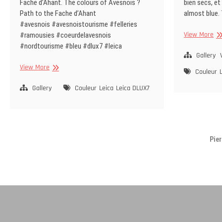
Fache d’Ahant. The colours of Avesnois ?
bien secs, et
Path to the Fache d’Ahant
almost blue.
#avesnois #avesnoistourisme #felleries
Bl
View More
#ramousies #coeurdelavesnois
#nordtourisme #bleu #dlux7 #leica
Gallery
Bleu
View More
Couleur
et
Vert
Gallery
Couleur
Leica
Leica DLUX7
Pie