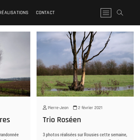
RÉALISATIONS
CONTACT
M
e
n
u
B
u
t
t
o
n
Pierre-Jean
2 février 2021
res
Trio Roséen
 randonnée
3 photos réalisées sur Rousies cette semaine,