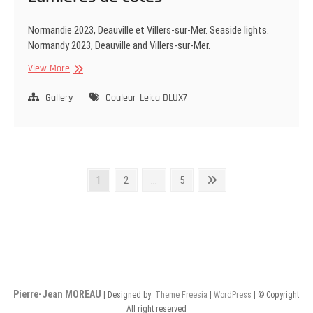
Normandie 2023, Deauville et Villers-sur-Mer. Seaside lights.
Normandy 2023, Deauville and Villers-sur-Mer.
Lumières
View More
de
côtes
Gallery
Couleur
Leica DLUX7
Pagination
Page
Page
Page
Next
1
2
…
5
page
des
publications
Pierre-Jean MOREAU
| Designed by:
Theme Freesia
|
WordPress
| © Copyright
All right reserved