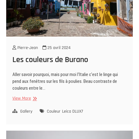
Pierre-Jean
25 avril 2024
Les couleurs de Burano
Aller savoir pourquoi, mais pour moi l’Italie c’est le linge qui
pend aux fenêtres sur les fils à poulies. Beau contraste de
couleurs entre le…
Les
View More
couleurs
de
Gallery
Couleur
Leica DLUX7
Burano