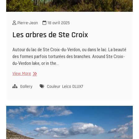
Pierre-Jean
18 avril 2025
Les arbres de Ste Croix
Autour du lac de Ste Croix-du-Verdon, ou dans le lac. La beauté
des formes parfois torturées des branches. Around Ste Croix-
du-Verdon lake, or in the…
Les
View More
arbres
de
Gallery
Couleur
Leica DLUX7
Ste
Croix