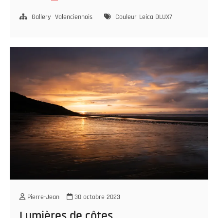
neige
au
Gallery
Valenciennois
Couleur
Leica DLUX7
Vignoble
Pierre-Jean
30 octobre 2023
Lumières de côtes