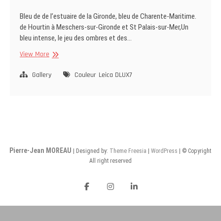
Bleu de de l’estuaire de la Gironde, bleu de Charente-Maritime.
de Hourtin à Meschers-sur-Gironde et St Palais-sur-Mer,Un
bleu intense, le jeu des ombres et des…
Bleu
View More
Gallery
Couleur
Leica DLUX7
Pierre-Jean MOREAU
| Designed by:
Theme Freesia
|
WordPress
| © Copyright
All right reserved
facebook
instagram
Linkedin