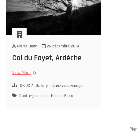
Pierre-Jean
26 décembre 2019
Col du Fayet, Ardèche
Col
View More
du
Fayet,
D-LUX 7
Gallery
home-video-image
Ardèche
Contre-jour
Leica
Noir et Blanc
Pie