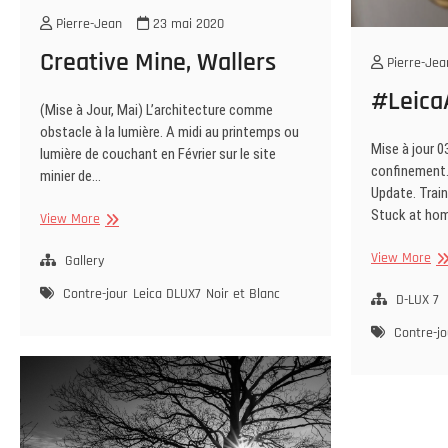
Pierre-Jean
23 mai 2020
Creative Mine, Wallers
Pierre-Jea
#Leic
(Mise à Jour, Mai) L’architecture comme
obstacle à la lumière. A midi au printemps ou
Mise à jour 0
lumière de couchant en Février sur le site
confinement. 
minier de…
Update. Trai
Stuck at ho
Creative
View More
Mine,
#L
View More
Wallers
Gallery
Contre-jour
Leica DLUX7
Noir et Blanc
D-LUX 7
Contre-jo