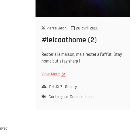
Pierre-Jean
28 avril 2020
#leicaathome (2)
Rester à la maison, mais rester à l’affût. Stay
home but stay sharp !
#leicaathome
View More
(2)
D-LUX 7
Gallery
Contre-jour
Couleur
Leica
served