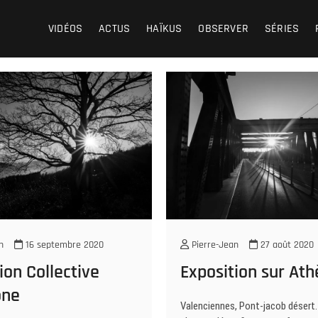
VIDÉOS
ACTUS
HAÏKUS
OBSERVER
SÉRIES
n
16 septembre 2020
Pierre-Jean
27 août 2020
ion Collective
Exposition sur At
one
Valenciennes, Pont-jacob désert.