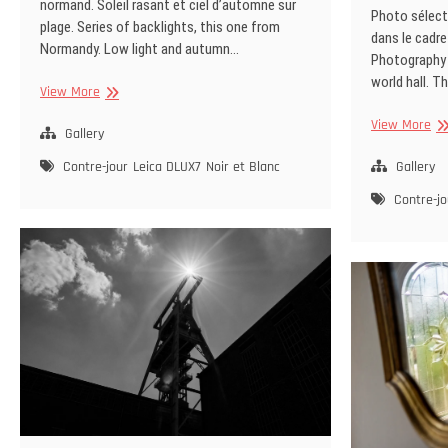
normand. Soleil rasant et ciel d’automne sur
Photo sélect
plage. Series of backlights, this one from
dans le cadre
Normandy. Low light and autumn…
Photography »
world hall. T
Bénerville
View More
Exp
View More
Gallery
Col
Ba
Contre-jour
Leica DLUX7
Noir et Blanc
Gallery
Contre-jo