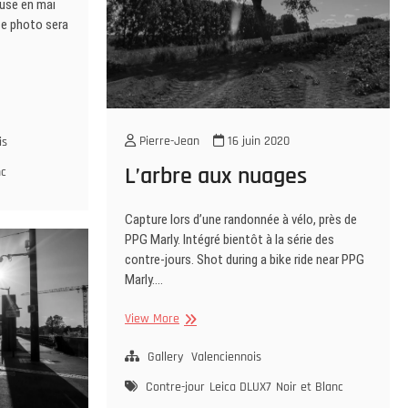
use en mai
te photo sera
Pierre-Jean
16 juin 2020
is
L’arbre aux nuages
nc
Capture lors d’une randonnée à vélo, près de
PPG Marly. Intégré bientôt à la série des
contre-jours. Shot during a bike ride near PPG
Marly.…
L’arbre
View More
aux
nuages
Gallery
Valenciennois
Contre-jour
Leica DLUX7
Noir et Blanc