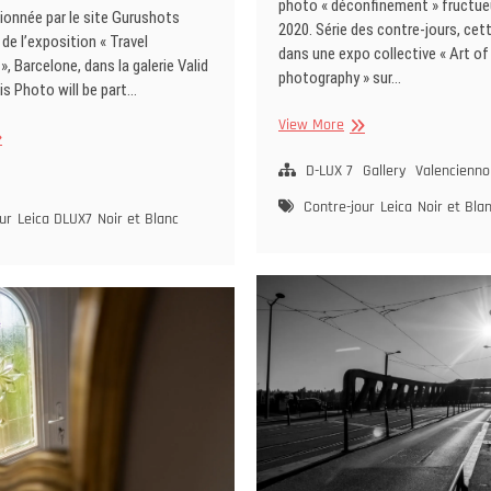
photo « déconfinement » fructue
ionnée par le site Gurushots
2020. Série des contre-jours, cet
 de l’exposition « Travel
dans une expo collective « Art of
, Barcelone, dans la galerie Valid
photography » sur…
his Photo will be part…
Exposition
View More
osition
sur
lective
Athènes
D-LUX 7
Gallery
Valencienno
rcelone
Contre-jour
Leica
Noir et Bla
ur
Leica DLUX7
Noir et Blanc