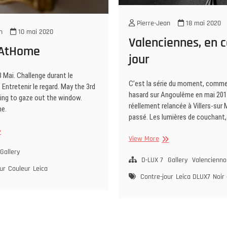
Pierre-Jean
18 mai 2020
n
10 mai 2020
Valenciennes, en c
aAtHome
jour
3 Mai. Challenge durant le
C’est la série du moment, comm
Entretenir le regard. May the 3rd
hasard sur Angoulême en mai 201
ning to gaze out the window.
réellement relancée à Villers-sur 
me.
passé. Les lumières de couchant
eicaAtHome
Valenciennes,
View More
en
Gallery
contre-
D-LUX 7
Gallery
Valencienno
ur
Couleur
Leica
jour
Contre-jour
Leica DLUX7
Noir