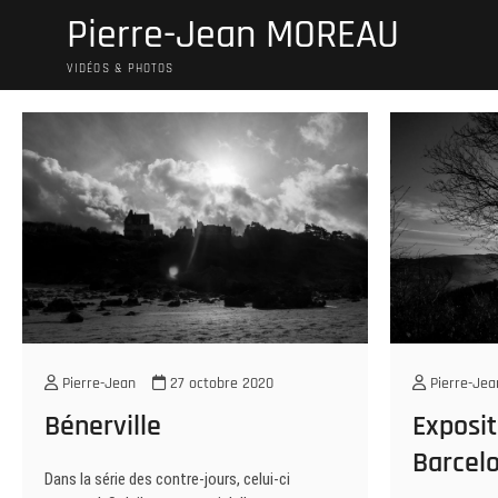
Skip
Pierre-Jean MOREAU
to
content
VIDÉOS & PHOTOS
Pierre-Jean
27 octobre 2020
Pierre-Jea
Bénerville
Exposit
Barcel
Dans la série des contre-jours, celui-ci