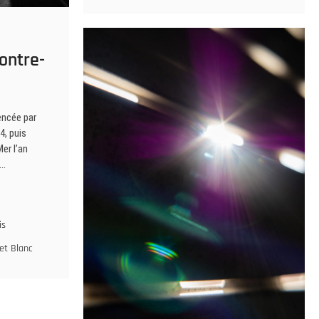
ontre-
encée par
4, puis
Mer l’an
,…
is
 et Blanc