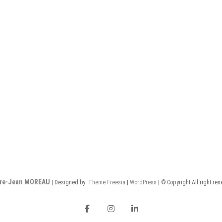
rre-Jean MOREAU
| Designed by:
Theme Freesia
|
WordPress
| © Copyright All right re
facebook
instagram
Linkedin