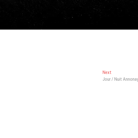
Next
Next
post:
Jour / Nuit Annona