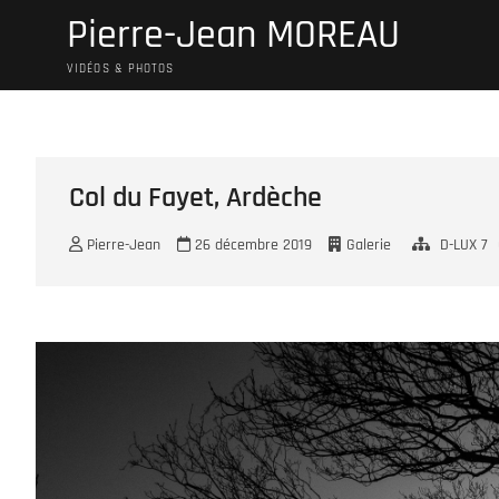
Skip
Pierre-Jean MOREAU
to
content
VIDÉOS & PHOTOS
Col du Fayet, Ardèche
Pierre-Jean
26 décembre 2019
Galerie
D-LUX 7