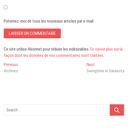
Prévenez-moi de tous les nouveaux articles par e-mail.
Ce site utilise Akismet pour réduire les indésirables.
En savoir plus sur la
façon dont les données de vos commentaires sont traitées
.
Navigation
Previous
Next
Previous
Next
post:
post:
Archives
Swingtime in Sarasota
de
l’article
Search
…