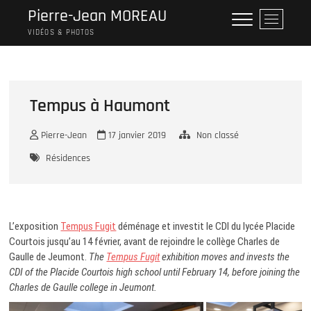
Skip
Pierre-Jean MOREAU
M
to
e
VIDÉOS & PHOTOS
content
n
u
B
u
Tempus à Haumont
t
t
Pierre-Jean
17 janvier 2019
Non classé
o
n
Résidences
L’exposition
Tempus Fugit
déménage et investit le CDI du lycée Placide
Courtois jusqu’au 14 février, avant de rejoindre le collège Charles de
Gaulle de Jeumont.
The
Tempus Fugit
exhibition moves and invests the
CDI of the Placide Courtois high school until February 14, before joining the
Charles de Gaulle college in Jeumont.